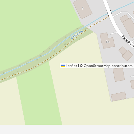
Leaflet
|
©
OpenStreetMap
contributors
rei
Grund- & Mittelschule