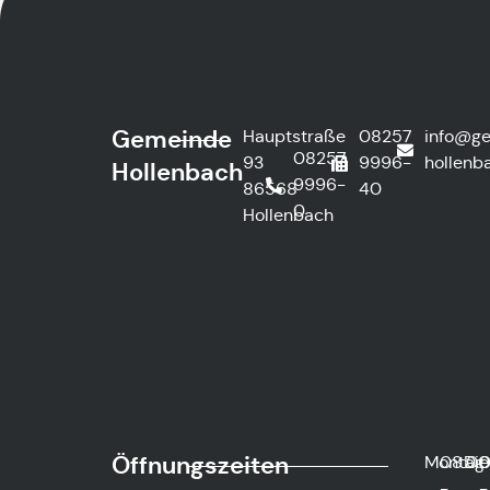
Gemeinde
Hauptstraße
08257
info@g
08257
93
9996-
hollenb
Hollenbach
9996-
86568
40
0
Hollenbach
Öffnungszeiten
Montag
08:0
Die
0
-
-