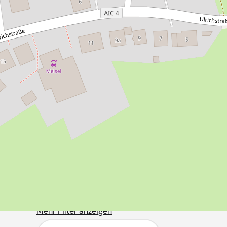
Alles rund um
Gemeinde Holl
Filtern Sie ihre Suche:
Abfall
Apotheken
Ärzte & Heilberufe
Mehr Filter anzeigen