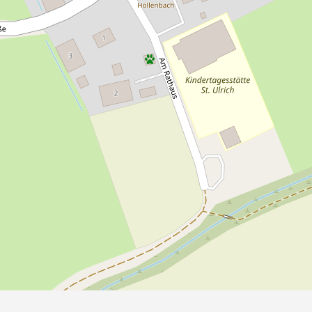
enbach
Branchen
Essen & Trinken
Gemeindebüche