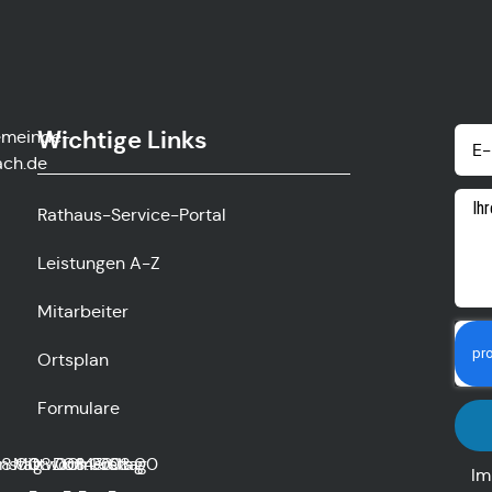
Wichtige Links
emeinde-
ach.de
Rathaus-Service-Portal
Leistungen A-Z
Mitarbeiter
Ortsplan
Formulare
0
nstag
8:00
Mittwoch
08:00
Donnerstag
08:00
14:00
Freitag
08:00
Im
-
-
-
-