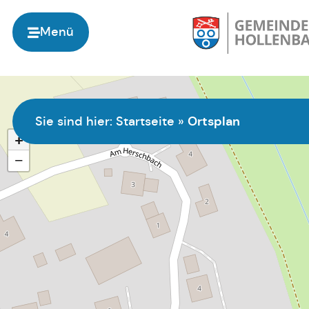
Menü
Ortsplan
Sie sind hier:
Startseite
»
+
−