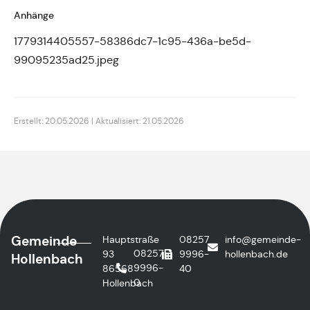
Anhänge
1779314405557-58386dc7-1c95-436a-be5d-
99095235ad25.jpeg
Erstellt: 20.05.2026 | Aktualisiert: 21.05.2026
Gemeinde
Hauptstraße
08257
info@gemeinde-
08257
93
9996-
hollenbach.de
Hollenbach
9996-
86568
40
0
Hollenbach