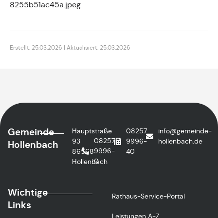
8255b51ac45a.jpeg
Erstellt: 25.03.2026 | Aktualisiert: 25.03.2026
Gemeinde
Hauptstraße
08257
info@gemeinde-
08257
93
9996-
hollenbach.de
Hollenbach
9996-
86568
40
0
Hollenbach
Wichtige
Rathaus-Service-Portal
Links
Leistungen A-Z