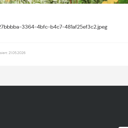
7bbbba-3364-4bfc-b4c7-481af25ef3c2.jpeg
isiert: 21.05.2026