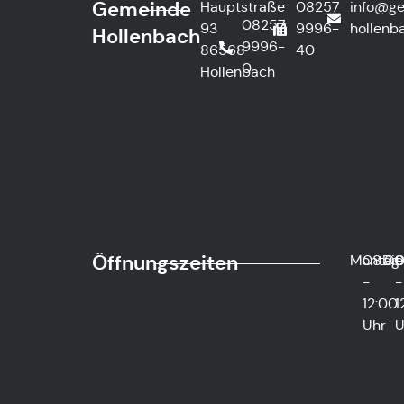
Gemeinde
Hauptstraße
08257
info@g
08257
93
9996-
hollenb
Hollenbach
9996-
86568
40
0
Hollenbach
Öffnungszeiten
Montag
08:0
Die
0
-
-
12:00
1
Uhr
U