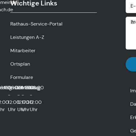
Wichtige Links
emeinde-
ach.de
Rathaus-Service-Portal
Leistungen A-Z
Mitarbeiter
Ortsplan
Formulare
0
nstag
8:00
Mittwoch
08:00
Donnerstag
08:00
14:00
Freitag
08:00
Im
-
-
-
-
2:00
12:00
12:00
17:30
12:00
Da
hr
Uhr
Uhr
Uhr
Uhr
Er
Ge